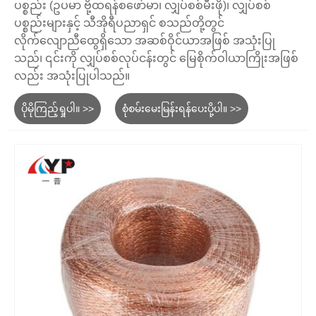
ပစ္စည်း (ဥပမာ ဗို့ထရန်စဖော်မာ၊ လျှပ်စစ်မီးဖို)၊ လျှပ်စစ်
ပစ္စည်းများနှင့် သီအိုရီပညာရှင် စသည်တို့တွင်
လိုက်လျောညီထွေရှိသော အဆစ်ဝိုင်ယာအဖြစ် အသုံးပြု
သည်၊ ၎င်းကို လျှပ်စစ်လုပ်ငန်းတွင် မြေစိုက်ဝါယာကြိုးအဖြစ်
လည်း အသုံးပြုပါသည်။
ပိုမိုကြည့်ရှုပါ။ >>
စုံစမ်းမေးမြန်းရန်ပေးပို့ပါ။ >>