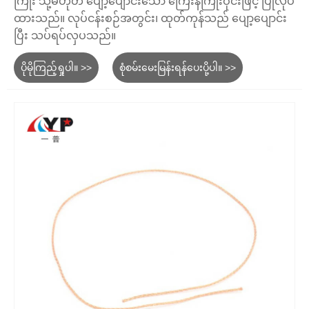
ကြိုး သို့မဟုတ် ပျော့ပျောင်းသော ကြေးနီကြိုးဝိုင်းဖြင့် ပြုလုပ်
ထားသည်။ လုပ်ငန်းစဉ်အတွင်း၊ ထုတ်ကုန်သည် ပျော့ပျောင်း
ပြီး သပ်ရပ်လှပသည်။
ပိုမိုကြည့်ရှုပါ။ >>
စုံစမ်းမေးမြန်းရန်ပေးပို့ပါ။ >>