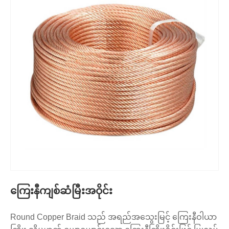
ကြေးနီကျစ်ဆံမြီးအဝိုင်း
Round Copper Braid သည် အရည်အသွေးမြင့် ကြေးနီဝါယာ