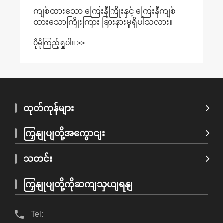
ကျစ်ထားသော ကြေးနီကြိုးနှင့် ကြေးနီကျစ်
ထားသောကြိုးကြား ခြားနားမှုရှိပါသလား။
ပိုမိုကြည့်ရှုပါ။ >>
ထုတ်ကုန်များ
ကြှနျုပျတို့အကွောငျး
သတင်း
ကြှနျုပျတို့ကိုဆကျသှယျရနျ
Tel: