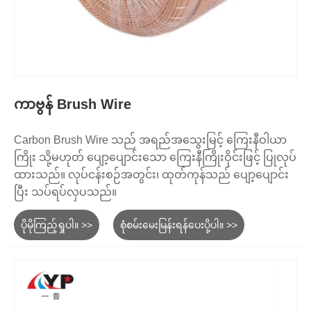
ကာဗွန် Brush Wire
Carbon Brush Wire သည် အရည်အသွေးမြင့် ကြေးနီဝါယာ
ကြိုး သို့မဟုတ် ပျော့ပျောင်းသော ကြေးနီကြိုးဝိုင်းဖြင့် ပြုလုပ်
ထားသည်။ လုပ်ငန်းစဉ်အတွင်း၊ ထုတ်ကုန်သည် ပျော့ပျောင်း
ပြီး သပ်ရပ်လှပသည်။
ပိုမိုကြည့်ရှုပါ။ >>
စုံစမ်းမေးမြန်းရန်ပေးပို့ပါ။ >>