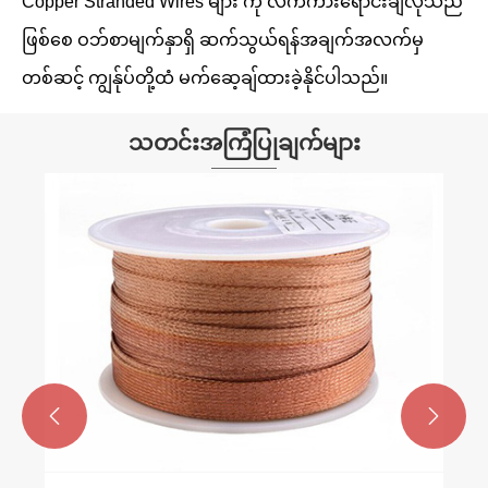
Copper Stranded Wires များ ကို လက်ကားရောင်းချလိုသည်
ဖြစ်စေ ဝဘ်စာမျက်နှာရှိ ဆက်သွယ်ရန်အချက်အလက်မှ
တစ်ဆင့် ကျွန်ုပ်တို့ထံ မက်ဆေ့ချ်ထားခဲ့နိုင်ပါသည်။
သတင်းအကြံပြုချက်များ

