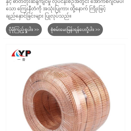
နှင့် ဓာတ်တိုးဆန့်ကျင်မှု လုပ်ငန်းစဉ်အတွင်း အောက်စီဂျင်မပါ
သော ကြေးနီတံကို အသုံးပြုကာ၊ ထို့နောက် ကြိုးဖြင့်
ချည်နှောင်ခြင်းများ ပြုလုပ်သည်။
ပိုမိုကြည့်ရှုပါ။ >>
စုံစမ်းမေးမြန်းရန်ပေးပို့ပါ။ >>