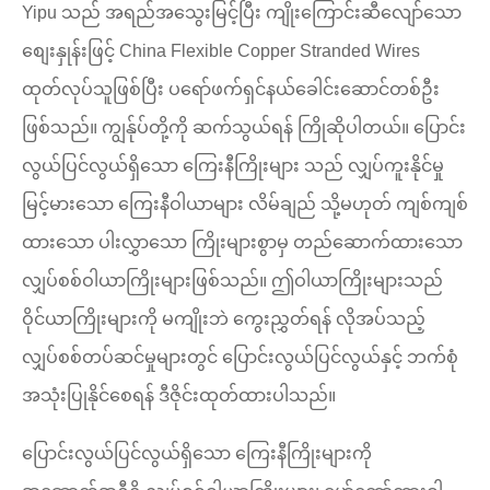
Yipu သည် အရည်အသွေးမြင့်ပြီး ကျိုးကြောင်းဆီလျော်သော
စျေးနှုန်းဖြင့် China Flexible Copper Stranded Wires
ထုတ်လုပ်သူဖြစ်ပြီး ပရော်ဖက်ရှင်နယ်ခေါင်းဆောင်တစ်ဦး
ဖြစ်သည်။ ကျွန်ုပ်တို့ကို ဆက်သွယ်ရန် ကြိုဆိုပါတယ်။ ပြောင်း
လွယ်ပြင်လွယ်ရှိသော ကြေးနီကြိုးများ သည် လျှပ်ကူးနိုင်မှု
မြင့်မားသော ကြေးနီဝါယာများ လိမ်ချည် သို့မဟုတ် ကျစ်ကျစ်
ထားသော ပါးလွှာသော ကြိုးများစွာမှ တည်ဆောက်ထားသော
လျှပ်စစ်ဝါယာကြိုးများဖြစ်သည်။ ဤဝါယာကြိုးများသည်
ဝိုင်ယာကြိုးများကို မကျိုးဘဲ ကွေးညွှတ်ရန် လိုအပ်သည့်
လျှပ်စစ်တပ်ဆင်မှုများတွင် ပြောင်းလွယ်ပြင်လွယ်နှင့် ဘက်စုံ
အသုံးပြုနိုင်စေရန် ဒီဇိုင်းထုတ်ထားပါသည်။
ပြောင်းလွယ်ပြင်လွယ်ရှိသော ကြေးနီကြိုးများကို