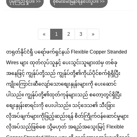
ပိုမိုကြည့်ရှုပါ။ >>
စုံစမ်းမေးမြန်းရန်ပေးပို့ပါ။ >>
«
1
2
3
»
တရုတ်နိုင်ငံရှိ ပရော်ဖက်ရှင်နယ် Flexible Copper Stranded
Wires များ ထုတ်လုပ်သူနှင့် ပေးသွင်းသူများထဲမှ တစ်ခု
အနေဖြင့် ကျွန်ုပ်တို့သည် ကျွန်ုပ်တို့၏ကိုယ်ပိုင်စက်ရုံရှိပြီး
ကျိုးကြောင်းဆီလျော်သောစျေးနှုန်းများကို ပေးဆောင်
ပါသည်။ ကျွန်ုပ်တို့၏ထုတ်ကုန်များသည် စတော့တွင်ရှိပြီး
စျေးနှုန်းစာရင်းကို ပေးပါသည်။ သင့်ဒေသ၏ သီးခြား
လိုအပ်ချက်များကိုဖြည့်ဆည်းရန် စိတ်ကြိုက်ဝန်ဆောင်မှုများ
လိုအပ်သည်ဖြစ်စေ သို့မဟုတ် အရည်အသွေးမြင့် Flexible