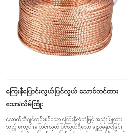
ကြေးနီပြောင်းလွယ်ပြင်လွယ် သောင်တင်ထား
သော/လိမ်ကြိုး
အောက်ဆီဂျင်ကင်းစင်သော ကြေးနီလှံတံဖြင့် အသုံးပြုထား
သည့် ကော့ပါးပြောင်းလွယ်ပြင်လွယ်ရှိသော ချည်နှောင်ခြင်း