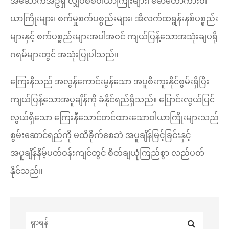
အဆောက်အဦရှိ လျှပ်စစ်ဝါယာကြိုးများ၊ မော်တော်ကားဝါ
ယာကြိုးများ၊ စက်မှုစက်ပစ္စည်းများ၊ အီလက်ထရွန်းနစ်ပစ္စည်း
များနှင့် စက်ပစ္စည်းများအပါအဝင် ကျယ်ပြန့်သောအသုံးချပရို
ဂရမ်များတွင် အသုံးပြုပါသည်။
ကြေးနီသည် အလွန်ကောင်းမွန်သော အပူစီးကူးနိုင်စွမ်းရှိပြီး
ကျယ်ပြန့်သောအပူချိန်ကို ခံနိုင်ရည်ရှိသည်။ ပြောင်းလွယ်ပြင်
လွယ်ရှိသော ကြေးနီသောင်တင်ထားသောဝါယာကြိုးများသည်
စွမ်းဆောင်ရည်ကို မထိခိုက်စေဘဲ အပူချိန်မြင့်ခြင်းနှင့်
အပူချိန်နိမ့်ပတ်ဝန်းကျင်တွင် စိတ်ချယုံကြည်စွာ လည်ပတ်
နိုင်သည်။