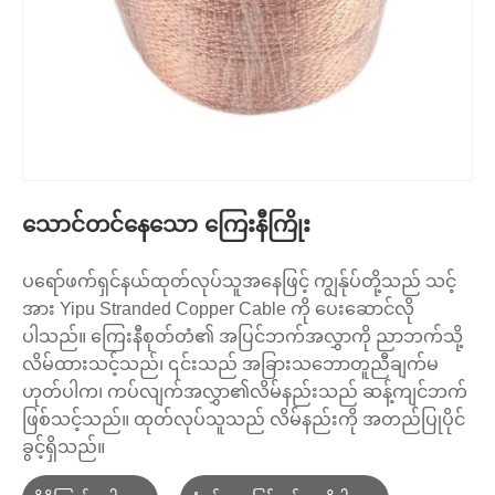
သောင်တင်နေသော ကြေးနီကြိုး
ပရော်ဖက်ရှင်နယ်ထုတ်လုပ်သူအနေဖြင့် ကျွန်ုပ်တို့သည် သင့်
အား Yipu Stranded Copper Cable ကို ပေးဆောင်လို
ပါသည်။ ကြေးနီစုတ်တံ၏ အပြင်ဘက်အလွှာကို ညာဘက်သို့
လိမ်ထားသင့်သည်၊ ၎င်းသည် အခြားသဘောတူညီချက်မ
ဟုတ်ပါက၊ ကပ်လျက်အလွှာ၏လိမ်နည်းသည် ဆန့်ကျင်ဘက်
ဖြစ်သင့်သည်။ ထုတ်လုပ်သူသည် လိမ်နည်းကို အတည်ပြုပိုင်
ခွင့်ရှိသည်။