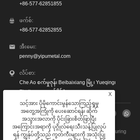
+86-577-62851855
ဖက်စ်:
+86-577-62852855
အီးမေး:
penny@yipumetal.com
လိပ်စာ:
Che Ao စက်မှုဇုန်၊ Beibaixiang မြို့၊ Yueqing၊
Zhejiang၊ တရုတ်နိုင်ငံ
X
သင့်အား ပိုမိုကောင်းမွန်သောကြည့်ရှုမှု
အတွေ့အကြုံကို ပေးဆောင်ရန်၊ ဆိုက်
အသွားအလာကို ပိုင်းခြားစိတ်ဖြာပြီး
အကြောင်းအရာကို ပုဂ္ဂိုလ်ရေးသီးသန့်ပြုလုပ်
မူပိုင်ခွင့် © 2024 Zhejiang Yipu Metal Manufacturing
ရန် ကျွန်ုပ်တို့သည် ကွတ်ကီးများကို အသုံးပြု