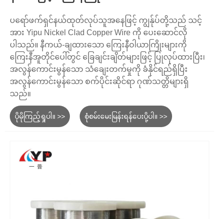
ပရော်ဖက်ရှင်နယ်ထုတ်လုပ်သူအနေဖြင့် ကျွန်ုပ်တို့သည် သင့်
အား Yipu Nickel Clad Copper Wire ကို ပေးဆောင်လို
ပါသည်။ နီကယ်-ချထားသော ကြေးနီဝါယာကြိုးများကို
ကြေးနီအူတိုင်ပေါ်တွင် ခြေချင်းချိတ်များဖြင့် ပြုလုပ်ထားပြီး၊
အလွန်ကောင်းမွန်သော သံချေးတက်မှုကို ခံနိုင်ရည်ရှိပြီး
အလွန်ကောင်းမွန်သော စက်ပိုင်းဆိုင်ရာ ဂုဏ်သတ္တိများရှိ
သည်။
ပိုမိုကြည့်ရှုပါ။ >>
စုံစမ်းမေးမြန်းရန်ပေးပို့ပါ။ >>