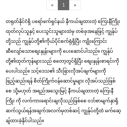
«
1
»
တရုတ်နိုင်ငံရှိ ပရော်ဖက်ရှင်နယ် နီကယ်ချထားတဲ့ ကြေးနီကြိုး
ထုတ်လုပ်သူနှင့် ပေးသွင်းသူများထဲမှ တစ်ခုအနေဖြင့် ကျွန်ုပ်
တို့သည် ကျွန်ုပ်တို့၏ကိုယ်ပိုင်စက်ရုံရှိပြီး ကျိုးကြောင်း
ဆီလျော်သောစျေးနှုန်းများကို ပေးဆောင်ပါသည်။ ကျွန်ုပ်
တို့၏ထုတ်ကုန်များသည် စတော့တွင်ရှိပြီး စျေးနှုန်းစာရင်းကို
ပေးပါသည်။ သင့်ဒေသ၏ သီးခြားလိုအပ်ချက်များကို
ဖြည့်ဆည်းရန် စိတ်ကြိုက်ဝန်ဆောင်မှုများ လိုအပ်သည်ဖြစ်
စေ သို့မဟုတ် အရည်အသွေးမြင့် နီကယ်ချထားတဲ့ ကြေးနီ
ကြိုး ကို လက်ကားရောင်းချလိုသည်ဖြစ်စေ ဝဘ်စာမျက်နှာရှိ
ဆက်သွယ်ရန်အချက်အလက်မှတစ်ဆင့် ကျွန်ုပ်တို့ထံ မက်ဆေ့
ချ်ထားခဲ့နိုင်ပါသည်။