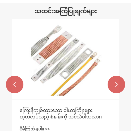
သတင်းအကြံပြုချက်များ


ကြေးနီကျစ်ထားသော ဝါယာကြိုးများ
ထုတ်လုပ်သည့် စံနှုန်းကို သင်သိပါသလား။
ပိုမိုကြည့်ရှုပါ။ >>