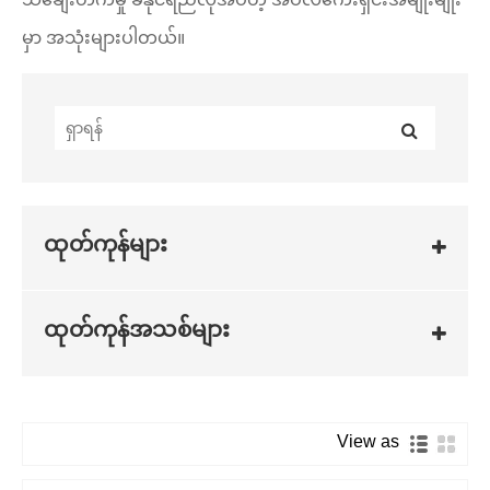
မှာ အသုံးများပါတယ်။
ထုတ်ကုန်များ
ထုတ်ကုန်အသစ်များ
View as