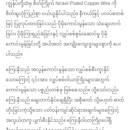
ကျွန်ုပ်တို့ထံမှ စိတ်ကြိုက် Nickel Plated Copper Wire ကို
စိတ်ချယုံကြည်စွာ ဝယ်ယူနိုင်ပါသည်။ နီကယ်ဖြင့် ပလပ်စတစ်
ဖြင့် ပြုလုပ်ထားခြင်းသည် ပိုမိုကောင်းမွန်သော သံချေးတက်
ခြင်း၊ ပိုမိုကြာရှည်ခံခြင်းနှင့် လျှပ်စစ်စွမ်းဆောင်မှု ပိုမို
ကောင်းမွန်ခြင်းတို့ အပါအဝင် အကျိုးကျေးဇူးများစွာကို ပေး
ပါသည်။
ကြေးနီသည် အလွန်ကောင်းမွန်သော လျှပ်စစ်စီးကူးနိုင်
သောကြောင့် ၎င်းအား လျှပ်စစ်ဝါယာကြိုးများအတွက်
ကောင်းမွန်သော ပစ္စည်းတစ်ခု ဖြစ်စေသည်။ သို့သော်လည်း
ကြေးနီသည် ချေးတက်နိုင်ချေရှိပြီး အစိုဓာတ် သို့မဟုတ် ဓာတ်
တိုးခြင်းကဲ့သို့သော ပတ်ဝန်းကျင်ဆိုင်ရာအချက်များကြောင့်
အလွယ်တကူ ပျက်စီးနိုင်သည်။ ကြေးနီဝါယာကြိုးပေါ်ရှိ