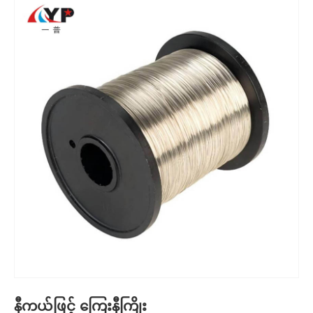
နီကယ်ဖြင့် ကြေးနီကြိုး