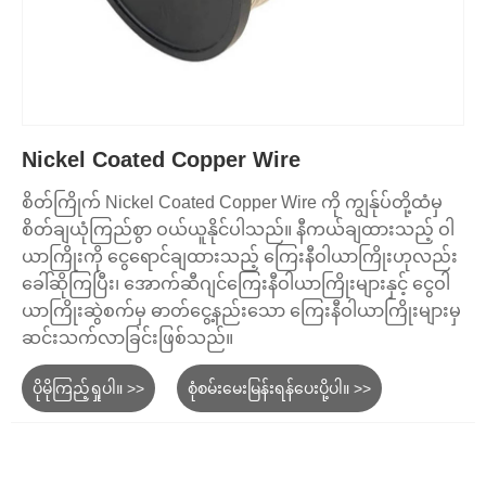
Nickel Coated Copper Wire
စိတ်ကြိုက် Nickel Coated Copper Wire ကို ကျွန်ုပ်တို့ထံမှ
စိတ်ချယုံကြည်စွာ ဝယ်ယူနိုင်ပါသည်။ နီကယ်ချထားသည့် ဝါ
ယာကြိုးကို ငွေရောင်ချထားသည့် ကြေးနီဝါယာကြိုးဟုလည်း
ခေါ်ဆိုကြပြီး၊ အောက်ဆီဂျင်ကြေးနီဝါယာကြိုးများနှင့် ငွေဝါ
ယာကြိုးဆွဲစက်မှ ဓာတ်ငွေ့နည်းသော ကြေးနီဝါယာကြိုးများမှ
ဆင်းသက်လာခြင်းဖြစ်သည်။
ပိုမိုကြည့်ရှုပါ။ >>
စုံစမ်းမေးမြန်းရန်ပေးပို့ပါ။ >>