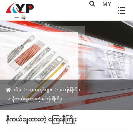
MY
အိမ်
ထုတ်ကုန်များ
ကြေးနီကြိုး
နီကယ်ချထားတဲ့ ကြေးနီကြိုး
နီကယ်ချထားတဲ့ ကြေးနီကြိုး