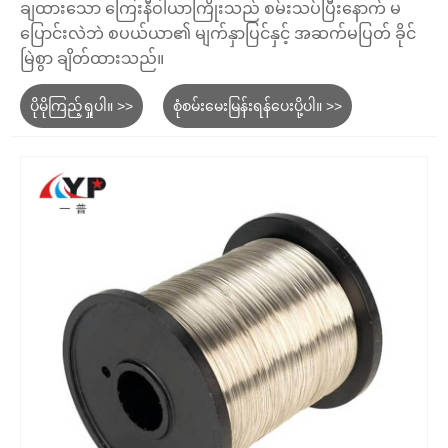
ချထားသော ကြေးနီဝါယာကြိုးသည် စမ်းသပ်ပြီးနောက် မ
ပြောင်းလဲဘဲ စပယ်ယာ၏ မျက်နှာပြင်နှင့် အဆက်မပြတ် ခိုင်
မြဲစွာ ချိတ်ထားသည်။
ပိုမိုကြည့်ရှုပါ။ >>
စုံစမ်းမေးမြန်းရန်ပေးပို့ပါ။ >>