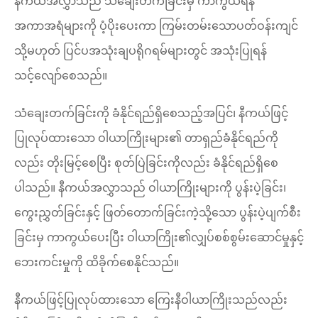
နီကယ်အလွှာသည် သံချေးတက်ခြင်းမှ ကာကွယ်ရန်
အကာအရံများကို ပံ့ပိုးပေးကာ ကြမ်းတမ်းသောပတ်ဝန်းကျင်
သို့မဟုတ် ပြင်ပအသုံးချပရိုဂရမ်များတွင် အသုံးပြုရန်
သင့်လျော်စေသည်။
သံချေးတက်ခြင်းကို ခံနိုင်ရည်ရှိစေသည့်အပြင်၊ နီကယ်ဖြင့်
ပြုလုပ်ထားသော ဝါယာကြိုးများ၏ တာရှည်ခံနိုင်ရည်ကို
လည်း တိုးမြင့်စေပြီး စုတ်ပြဲခြင်းကိုလည်း ခံနိုင်ရည်ရှိစေ
ပါသည်။ နီကယ်အလွှာသည် ဝါယာကြိုးများကို ပွန်းပဲ့ခြင်း၊
ကွေးညွှတ်ခြင်းနှင့် ဖြတ်တောက်ခြင်းကဲ့သို့သော ပွန်းပဲ့ပျက်စီး
ခြင်းမှ ကာကွယ်ပေးပြီး ဝါယာကြိုး၏လျှပ်စစ်စွမ်းဆောင်မှုနှင့်
ဘေးကင်းမှုကို ထိခိုက်စေနိုင်သည်။
နီကယ်ဖြင့်ပြုလုပ်ထားသော ကြေးနီဝါယာကြိုးသည်လည်း