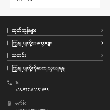
ထုတ်ကုန်များ
ကြှနျုပျတို့အကွောငျး
သတင်း
ကြှနျုပျတို့ကိုဆကျသှယျရနျ
Tel:
+86-577-62851855
ဖက်စ်: