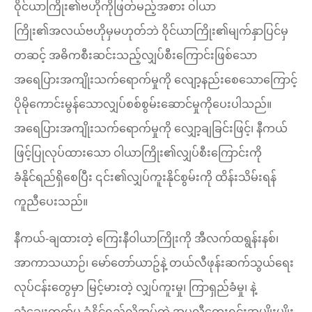
ဝိုင်ယာကြိုး၏ဗဟိုကိုဖြတ်မည့်အစား ဝါယာ
ကြိုး၏အလယ်ဗဟိုမှမဟုတ်ဘဲ ဝိုင်ယာကြိုး၏မျက်နှာပြင်မှ
တဆင့် အဓိကစီးဆင်းသည့်လျှပ်စီးကြောင်းဖြစ်သော
အရေပြားအကျိုးသက်ရောက်မှုကို လျော့နည်းစေသောကြောင့်
ပိုမိုကောင်းမွန်သောလျှပ်စစ်စွမ်းဆောင်မှုကိုပေးပါသည်။
အရေပြားအကျိုးသက်ရောက်မှုကို လျှော့ချခြင်းဖြင့်၊ နီကယ်
ဖြင့်ပြုလုပ်ထားသော ဝါယာကြိုး၏လျှပ်စီးကြောင်းကို
ခံနိုင်ရည်ရှိစေပြီး ၎င်း၏လျှပ်ကူးနိုင်စွမ်းကို ထိန်းသိမ်းရန်
ကူညီပေးသည်။
နီကယ်-ချထားတဲ့ ကြေးနီဝါယာကြိုးကို အီလက်ထရွန်းနစ်၊
အာကာသယာဉ်၊ မော်တော်ယာဥ်နဲ့ တယ်လီဖုန်းဆက်သွယ်ရေး
လုပ်ငန်းတွေမှာ မြင့်မားတဲ့ လျှပ်ကူးမှု၊ ကြာရှည်ခံမှု၊ နဲ့
သံချေးတက်မှု ခံနိုင်ရည်လိုအပ်တဲ့ အပလီကေးရှင်းအမျိုးမျိုး