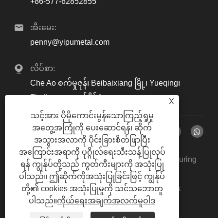
+86-577-62852855
အီးမေး:
penny@yipumetal.com
လိပ်စာ:
Che Ao စက်မှုဇုန်၊ Beibaixiang မြို့၊ Yueqing၊
Zhejiang၊ တရုတ်နိုင်ငံ
X
သင့်အား ပိုမိုကောင်းမွန်သောကြည့်ရှုမှု
အတွေ့အကြုံကို ပေးဆောင်ရန်၊ ဆိုက်
အသွားအလာကို ပိုင်းခြားစိတ်ဖြာပြီး
အကြောင်းအရာကို ပုဂ္ဂိုလ်ရေးသီးသန့်ပြုလုပ်
မူပိုင်ခွင့် © 2024 Zhejiang Yipu Metal Manufacturing
ရန် ကျွန်ုပ်တို့သည် ကွတ်ကီးများကို အသုံးပြု
Co., Ltd. All Rights Reserved.
ပါသည်။ ဤဆိုက်ကိုအသုံးပြုခြင်းဖြင့် ကျွန်ုပ်
Links
Sitemap
RSS
XML
ကိုယ်ရေး
တို့၏ cookies အသုံးပြုမှုကို သင်သဘောတူ
|
|
|
|
ပါသည်။
ကိုယ်ရေးအချက်အလက်မူဝါဒ
အချက်အလက်မူဝါဒ
|