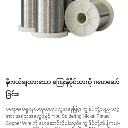
နီကယ်ချထားသော ကြေးနီဝိုင်ယာကို ဂဟေဆော်
ခြင်း။
ပရော်ဖက်ရှင်နယ်ထုတ်လုပ်သူအနေဖြင့်၊ ကျွန်ုပ်တို့သည် သင့်
အား အရည်အသွေးမြင့် Yipu Soldering Nickel Plated
Copper Wire ကို ပေးဆောင်လိုပါသည်။ ကျွန်ုပ်တို့၏ နီကယ်-