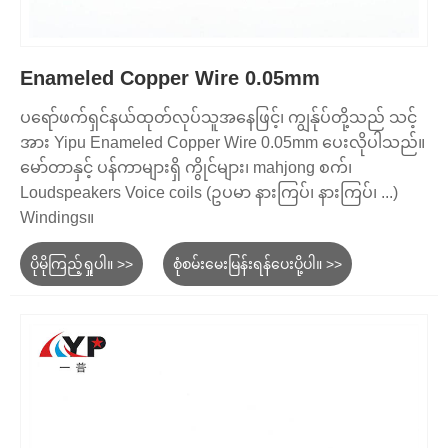
Enameled Copper Wire 0.05mm
ပရော်ဖက်ရှင်နယ်ထုတ်လုပ်သူအနေဖြင့်၊ ကျွန်ုပ်တို့သည် သင့်
အား Yipu Enameled Copper Wire 0.05mm ပေးလိုပါသည်။
မော်တာနှင့် ပန်ကာများရှိ ကွိုင်များ၊ mahjong စက်၊
Loudspeakers Voice coils (ဥပမာ နားကြပ်၊ နားကြပ်၊ ...)
Windings။
ပိုမိုကြည့်ရှုပါ။ >>
စုံစမ်းမေးမြန်းရန်ပေးပို့ပါ။ >>