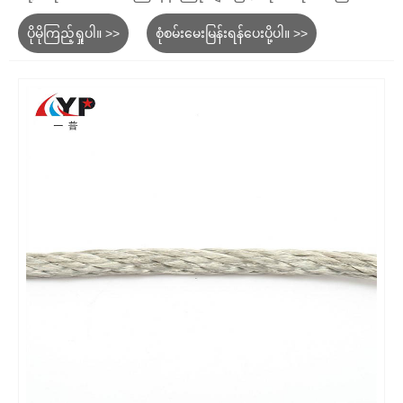
ပိုမိုကြည့်ရှုပါ။ >>
စုံစမ်းမေးမြန်းရန်ပေးပို့ပါ။ >>