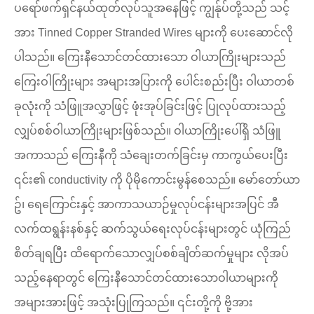
ပရော်ဖက်ရှင်နယ်ထုတ်လုပ်သူအနေဖြင့် ကျွန်ုပ်တို့သည် သင့်
အား Tinned Copper Stranded Wires များကို ပေးဆောင်လို
ပါသည်။ ကြေးနီသောင်တင်ထားသော ဝါယာကြိုးများသည်
ကြေးဝါကြိုးများ အများအပြားကို ပေါင်းစည်းပြီး ဝါယာတစ်
ခုလုံးကို သံဖြူအလွှာဖြင့် ဖုံးအုပ်ခြင်းဖြင့် ပြုလုပ်ထားသည့်
လျှပ်စစ်ဝါယာကြိုးများဖြစ်သည်။ ဝါယာကြိုးပေါ်ရှိ သံဖြူ
အကာသည် ကြေးနီကို သံချေးတက်ခြင်းမှ ကာကွယ်ပေးပြီး
၎င်း၏ conductivity ကို ပိုမိုကောင်းမွန်စေသည်။ မော်တော်ယာ
ဥ်၊ ရေကြောင်းနှင့် အာကာသယာဉ်မှုလုပ်ငန်းများအပြင် အီ
လက်ထရွန်းနစ်နှင့် ဆက်သွယ်ရေးလုပ်ငန်းများတွင် ယုံကြည်
စိတ်ချရပြီး ထိရောက်သောလျှပ်စစ်ချိတ်ဆက်မှုများ လိုအပ်
သည့်နေရာတွင် ကြေးနီသောင်တင်ထားသောဝါယာများကို
အများအားဖြင့် အသုံးပြုကြသည်။ ၎င်းတို့ကို ဗို့အား