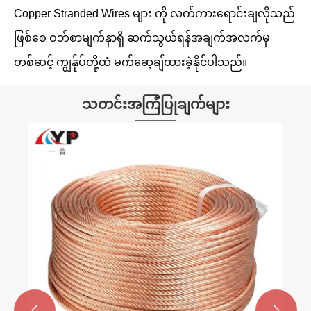
Copper Stranded Wires များ ကို လက်ကားရောင်းချလိုသည်
ဖြစ်စေ ဝဘ်စာမျက်နှာရှိ ဆက်သွယ်ရန်အချက်အလက်မှ
တစ်ဆင့် ကျွန်ုပ်တို့ထံ မက်ဆေ့ချ်ထားခဲ့နိုင်ပါသည်။
သတင်းအကြံပြုချက်များ

