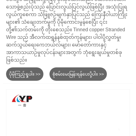
သောဖွဲ့စည်းပုံသည် ပြောင်းလွယ်ပြင်လွယ်ဖြစ်ပြီး အသုံးပြုရ
လွယ်ကူစေကာ သံဖြူဇဉ်မျက်နှာပြင်သည် ကြေးနီဝါယာကြိုး
များ၏ သံချေးတက်မှုကို ပိုမိုကောင်းမွန်စေပြီး ၎င်း
တို့၏သက်တမ်းကို တိုးစေသည်။ Tinned copper Stranded
Wire သည် အီလက်ထရွန်နစ်ထုတ်ကုန်များ၊ ပါဝါပို့လွှတ်မှု၊
ဆက်သွယ်ရေးကေဘယ်လ်များ၊ မော်တော်ကားနှင့်
အာကာသယာဉ်မှုလုပ်ငန်းများအတွက် ဘုံရွေးချယ်မှုတစ်ခု
ဖြစ်သည်။
ပိုမိုကြည့်ရှုပါ။ >>
စုံစမ်းမေးမြန်းရန်ပေးပို့ပါ။ >>