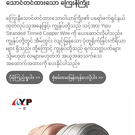
သောင်တင်ထားသော ကြေးနီကြိုး
ကြေးနီသောင်တင်ထားသောဝါယာကြိုး၏ ပရော်ဖက်ရှင်နယ်
ထုတ်လုပ်သူအနေဖြင့်၊ ကျွန်ုပ်တို့သည် သင့်အား Yipu
Stranded Tinned Copper Wire ကို ပေးဆောင်လိုပါသည်။
ကျွန်ုပ်တို့တွင် အိမ်တွင်း လျင်မြန်သော ပုံတူရိုက်ခြင်းကိရိယာ
များ ရှိသည်၊ ထို့ကြောင့် ကျွန်ုပ်တို့သည် ရက်သတ္တပတ်များ
သို့မဟုတ် လများမဟုတ်ဘဲ အယူအဆသက်သေ
အထောက်အထားကို ပေးနိုင်ပါသည်။
ပိုမိုကြည့်ရှုပါ။ >>
စုံစမ်းမေးမြန်းရန်ပေးပို့ပါ။ >>