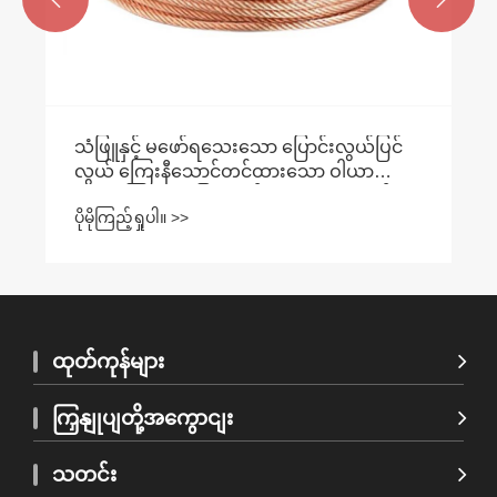
သံဖြူနှင့် မဖော်ရသေးသော ပြောင်းလွယ်ပြင်
လွယ် ကြေးနီသောင်တင်ထားသော ဝါယာကြိုး
များအကြား ကွာခြားချက်များကား အဘယ်
ပိုမိုကြည့်ရှုပါ။ >>
နည်း။
ထုတ်ကုန်များ
ကြှနျုပျတို့အကွောငျး
သတင်း