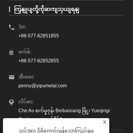
ကြှနျုပျတို့ကိုဆကျသှယျရနျ
Tel:
+86-577-62851855
ဖက်စ်:
+86-577-62852855
အီးမေး:
penny@yipumetal.com
လိပ်စာ:
Che Ao စက်မှုဇုန်၊ Beibaixiang မြို့၊ Yueqing၊
Zhejiang၊ တရုတ်နိုင်ငံ
X
သင့်အား ပိုမိုကောင်းမွန်သောကြည့်ရှုမှု