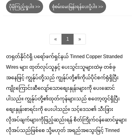
ပိုမိုကြည့်ရှုပါ။ >>
စုံစမ်းမေးမြန်းရန်ပေးပို့ပါ။ >>
«
1
»
တရုတ်နိုင်ငံရှိ ပရော်ဖက်ရှင်နယ် Tinned Copper Stranded
Wires များ ထုတ်လုပ်သူနှင့် ပေးသွင်းသူများထဲမှ တစ်ခု
အနေဖြင့် ကျွန်ုပ်တို့သည် ကျွန်ုပ်တို့၏ကိုယ်ပိုင်စက်ရုံရှိပြီး
ကျိုးကြောင်းဆီလျော်သောစျေးနှုန်းများကို ပေးဆောင်
ပါသည်။ ကျွန်ုပ်တို့၏ထုတ်ကုန်များသည် စတော့တွင်ရှိပြီး
စျေးနှုန်းစာရင်းကို ပေးပါသည်။ သင့်ဒေသ၏ သီးခြား
လိုအပ်ချက်များကိုဖြည့်ဆည်းရန် စိတ်ကြိုက်ဝန်ဆောင်မှုများ
လိုအပ်သည်ဖြစ်စေ သို့မဟုတ် အရည်အသွေးမြင့် Tinned