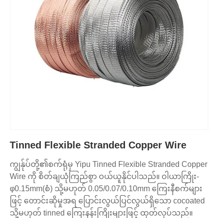
Tinned Flexible Stranded Copper Wire
ကျွန်ုပ်တို့၏စက်ရုံမှ Yipu Tinned Flexible Stranded Copper
Wire ကို စိတ်ချယုံကြည်စွာ ဝယ်ယူနိုင်ပါသည်။ ဝါယာကြိုး-
φ0.15mm(စံ) သို့မဟုတ် 0.05/0.07/0.10mm ကြေးနီစက်များ
ဖြင့် တောင်းဆိုမှုအရ ပြောင်းလွယ်ပြင်လွယ်ရှိသော cocoated
သို့မဟုတ် tinned ကြေးနန်းကြိုးများဖြင့် ထုတ်လုပ်သည်။