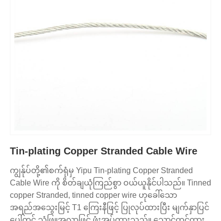
Tin-plating Copper Stranded Cable Wire
ကျွန်ုပ်တို့၏စက်ရုံမှ Yipu Tin-plating Copper Stranded
Cable Wire ကို စိတ်ချယုံကြည်စွာ ဝယ်ယူနိုင်ပါသည်။ Tinned
copper Stranded, tinned copper wire ဟုခေါ်သော
အရည်အသွေးမြင့် T1 ကြေးနီဖြင့် ပြုလုပ်ထားပြီး မျက်နှာပြင်
ပေါ်တွင် သံဖြူအလွှာဖြင့် ဖုံးအုပ်ထားသည်။ သောင်တင်ထား