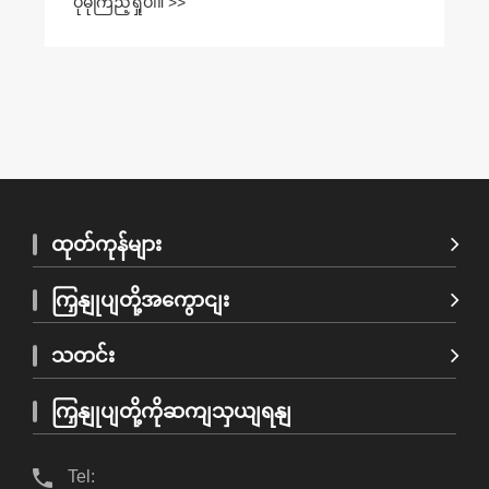
ပိုမိုကြည့်ရှုပါ။ >>
ထုတ်ကုန်များ
ကြှနျုပျတို့အကွောငျး
သတင်း
ကြှနျုပျတို့ကိုဆကျသှယျရနျ
Tel: