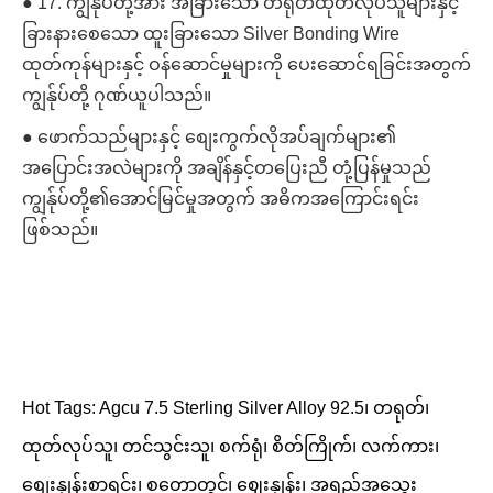
● 17. ကျွန်ုပ်တို့အား အခြားသော တရုတ်ထုတ်လုပ်သူများနှင့်
ခြားနားစေသော ထူးခြားသော Silver Bonding Wire
ထုတ်ကုန်များနှင့် ဝန်ဆောင်မှုများကို ပေးဆောင်ရခြင်းအတွက်
ကျွန်ုပ်တို့ ဂုဏ်ယူပါသည်။
● ဖောက်သည်များနှင့် စျေးကွက်လိုအပ်ချက်များ၏
အပြောင်းအလဲများကို အချိန်နှင့်တပြေးညီ တုံ့ပြန်မှုသည်
ကျွန်ုပ်တို့၏အောင်မြင်မှုအတွက် အဓိကအကြောင်းရင်း
ဖြစ်သည်။
Hot Tags: Agcu 7.5 Sterling Silver Alloy 92.5၊ တရုတ်၊
ထုတ်လုပ်သူ၊ တင်သွင်းသူ၊ စက်ရုံ၊ စိတ်ကြိုက်၊ လက်ကား၊
စျေးနှုန်းစာရင်း၊ စတော့တွင်၊ ဈေးနှုန်း၊ အရည်အသွေး