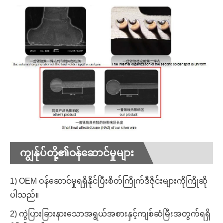
ကျွန်ုပ်တို့၏ဝန်ဆောင်မှုများ
1) OEM ဝန်ဆောင်မှုရရှိနိုင်ပြီးစိတ်ကြိုက်ဒီဇိုင်းများကိုကြိုဆို
ပါသည်။
2) ကွဲပြားခြားနားသောအရွယ်အစားနှင့်ကျစ်ဆံမြီးအတွက်ရရှိ