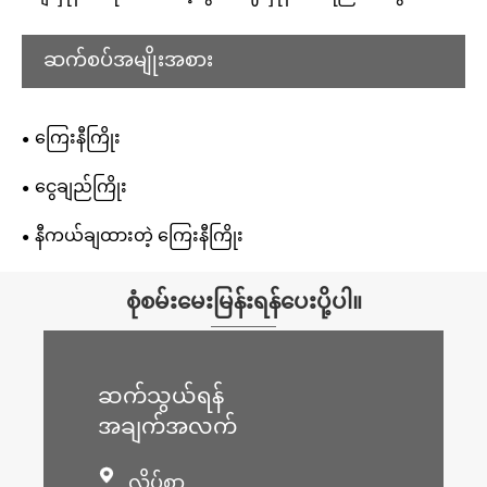
ဆက်စပ်အမျိုးအစား
ကြေးနီကြိုး
ငွေချည်ကြိုး
နီကယ်ချထားတဲ့ ကြေးနီကြိုး
စုံစမ်းမေးမြန်းရန်ပေးပို့ပါ။
ဆက်သွယ်ရန်
အချက်အလက်

လိပ်စာ