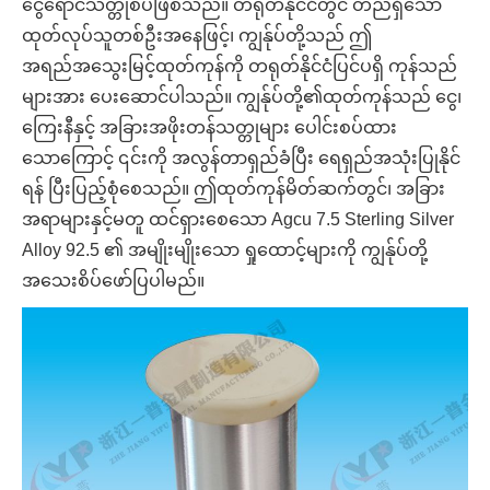
ငွေရောင်သတ္တုစပ်ဖြစ်သည်။ တရုတ်နိုင်ငံတွင် တည်ရှိသော
ထုတ်လုပ်သူတစ်ဦးအနေဖြင့်၊ ကျွန်ုပ်တို့သည် ဤ
အရည်အသွေးမြင့်ထုတ်ကုန်ကို တရုတ်နိုင်ငံပြင်ပရှိ ကုန်သည်
များအား ပေးဆောင်ပါသည်။ ကျွန်ုပ်တို့၏ထုတ်ကုန်သည် ငွေ၊
ကြေးနီနှင့် အခြားအဖိုးတန်သတ္တုများ ပေါင်းစပ်ထား
သောကြောင့် ၎င်းကို အလွန်တာရှည်ခံပြီး ရေရှည်အသုံးပြုနိုင်
ရန် ပြီးပြည့်စုံစေသည်။ ဤထုတ်ကုန်မိတ်ဆက်တွင်၊ အခြား
အရာများနှင့်မတူ ထင်ရှားစေသော Agcu 7.5 Sterling Silver
Alloy 92.5 ၏ အမျိုးမျိုးသော ရှုထောင့်များကို ကျွန်ုပ်တို့
အသေးစိပ်ဖော်ပြပါမည်။