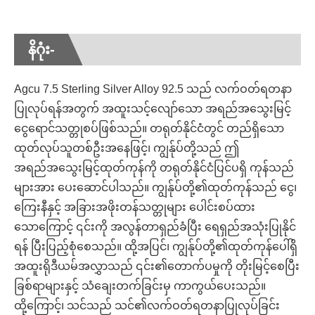
နိဂုံး-
Agcu 7.5 Sterling Silver Alloy 92.5 သည် လက်ဝတ်ရတနာ
ပြုလုပ်ရန်အတွက် အထူးသင့်လျော်သော အရည်အသွေးမြင့်
ငွေရောင်သတ္တုစပ်ဖြစ်သည်။ တရုတ်နိုင်ငံတွင် တည်ရှိသော
ထုတ်လုပ်သူတစ်ဦးအနေဖြင့်၊ ကျွန်ုပ်တို့သည် ဤ
အရည်အသွေးမြင့်ထုတ်ကုန်ကို တရုတ်နိုင်ငံပြင်ပရှိ ကုန်သည်
များအား ပေးဆောင်ပါသည်။ ကျွန်ုပ်တို့၏ထုတ်ကုန်သည် ငွေ၊
ကြေးနီနှင့် အခြားအဖိုးတန်သတ္တုများ ပေါင်းစပ်ထား
သောကြောင့် ၎င်းကို အလွန်တာရှည်ခံပြီး ရေရှည်အသုံးပြုနိုင်
ရန် ပြီးပြည့်စုံစေသည်။ ထို့အပြင်၊ ကျွန်ုပ်တို့၏ထုတ်ကုန်ပေါ်ရှိ
အထူးရိုဒီယမ်အလွှာသည် ၎င်း၏တောက်ပမှုကို တိုးမြင့်စေပြီး
ခြစ်ရာများနှင့် သံချေးတက်ခြင်းမှ ကာကွယ်ပေးသည်။
ထို့ကြောင့်၊ သင်သည် သင်၏လက်ဝတ်ရတနာပြုလုပ်ခြင်း