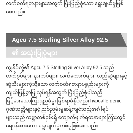
လက်ဝတ်ရတနာများအတွက် ပြီးပြည့်စုံသော ရွေးချယ်မှုဖြစ်
စေသည်။
Agcu 7.5 Sterling Silver Alloy 92.5
၏ အသုံးပြုပုံများ
ကျွန်ုပ်တို့၏ Agcu 7.5 Sterling Silver Alloy 92.5 သည်
လက်စွပ်များ၊ နားကပ်များ၊ လက်ကောက်များ၊ လည်ဆွဲများနှင့်
ဆွဲသီးများကဲ့သို့သော လက်ဝတ်ရတနာပစ္စည်းများကို
ကျယ်ပြန့်စွာပြုလုပ်ရန်အတွက် ပြီးပြည့်စုံပါသည်။
မြင့်မားသောကြာရှည်ခံမှု၊ ခြစ်ရာခံနိုင်ရည်၊ hypoallergenic
ဂုဏ်သတ္တိများနှင့် ညစ်ညမ်းမှုဆန့်ကျင်သည့်အင်္ဂါရပ်
များသည် ကမ္ဘာတစ်ဝှမ်းရှိ ကျောက်မျက်ရတနာများကြားတွင်
ရေပန်းစားသော ရွေးချယ်မှုတစ်ခုဖြစ်စေသည်။