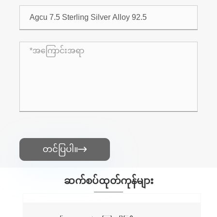
တင်ပြပါ။

ဆက်စပ်ထုတ်ကုန်များ