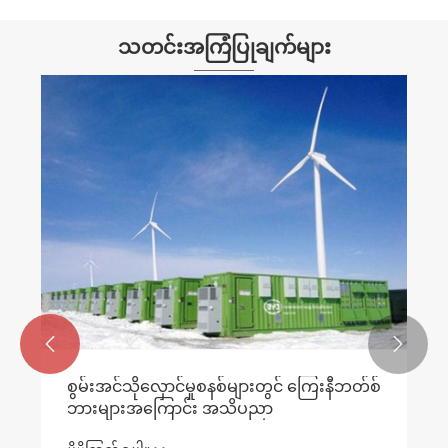
သတင်းအကြံပြုချက်များ


စွမ်းအင်သိုလှောင်မှုစနစ်များတွင် ကြေးနီဘတ်စ်
ဘားများအကြောင်း အသိပညာ