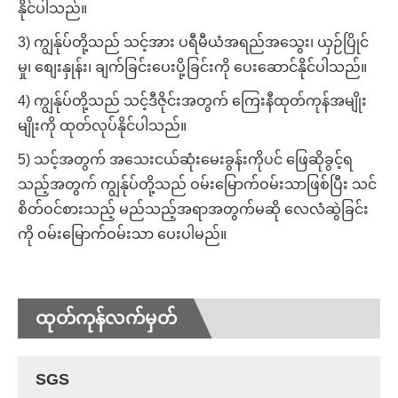
နိုင်ပါသည်။
3) ကျွန်ုပ်တို့သည် သင့်အား ပရီမီယံအရည်အသွေး၊ ယှဉ်ပြိုင်
မှု၊ စျေးနှုန်း၊ ချက်ခြင်းပေးပို့ခြင်းကို ပေးဆောင်နိုင်ပါသည်။
4) ကျွန်ုပ်တို့သည် သင့်ဒီဇိုင်းအတွက် ကြေးနီထုတ်ကုန်အမျိုး
မျိုးကို ထုတ်လုပ်နိုင်ပါသည်။
5) သင့်အတွက် အသေးငယ်ဆုံးမေးခွန်းကိုပင် ဖြေဆိုခွင့်ရ
သည့်အတွက် ကျွန်ုပ်တို့သည် ဝမ်းမြောက်ဝမ်းသာဖြစ်ပြီး သင်
စိတ်ဝင်စားသည့် မည်သည့်အရာအတွက်မဆို လေလံဆွဲခြင်း
ကို ဝမ်းမြောက်ဝမ်းသာ ပေးပါမည်။
ထုတ်ကုန်လက်မှတ်
SGS