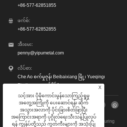
+86-577-62851855
ဖက်စ်:
+86-577-62852855
အီးမေး:
penny@yipumetal.com
လိပ်စာ:
Che Ao စက်မှုဇုန်၊ Beibaixiang မြို့၊ Yueqing၊
Zhejiang၊ တရုတ်နိုင်ငံ
X
သင့်အား ပိုမိုကောင်းမွန်သောကြည့်ရှုမှု
အတွေ့အကြုံကို ပေးဆောင်ရန်၊ ဆိုက်
အသွားအလာကို ပိုင်းခြားစိတ်ဖြာပြီး
အကြောင်းအရာကို ပုဂ္ဂိုလ်ရေးသီးသန့်ပြုလုပ်
မူပိုင်ခွင့် © 2024 Zhejiang Yipu Metal Manufacturing
ရန် ကျွန်ုပ်တို့သည် ကွတ်ကီးများကို အသုံးပြု