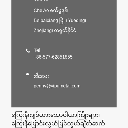
Che Ao စက်မှုဇုန်၊
Beibaixiang မြို့၊ Yueqing၊
Zhejiang၊ တရုတ်နိုင်ငံ
Tel

+86-577-62851855

အီးမေး
penny@yipumetal.com
ကြေးနီကျစ်ထားသောဝါယာကြိုးများ၊
ကြေးနီပြောင်းလွယ်ပြင်လွယ်ချိတ်ဆက်