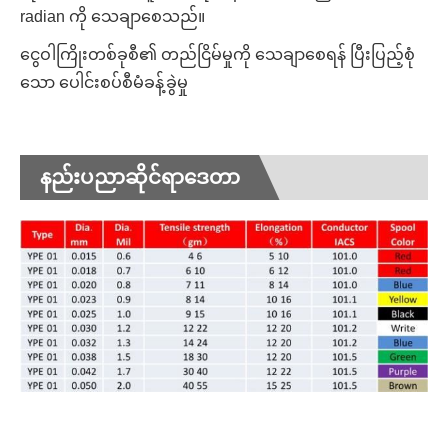
radian ကို သေချာစေသည်။
ငွေဝါကြိုးတစ်ခုစီ၏ တည်ငြိမ်မှုကို သေချာစေရန် ပြီးပြည့်စုံ
သော ပေါင်းစပ်စီမံခန့်ခွဲမှု
နည်းပညာဆိုင်ရာဒေတာ