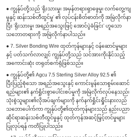
● ကျွန်ုပ်တို့သည် 'ရိုးသားမှု၊ အမှန်တရားရှာဖွေမှု၊ လက်တွေ့ကျ
မှုနှင့် ဆန်းသစ်တီထွင်မှု' ၏ လုပ်ငန်းစိတ်ဓာတ်ကို အမြဲလိုက်နာ
ပြီး 'ရိုးသားမှု၊ အရည်အသွေးဖြင့် အောင်ပွဲခံခြင်း' ဟူသော
သဘောတရားကို အမြဲလိုက်နာပါသည်။
● 7. Silver Bonding Wire ထုတ်ကုန်များနှင့် ဝန်ဆောင်မှုများ
နှင့် ပတ်သက်လာလျှင် ကျွန်ုပ်တို့သည် သင်အားကိုးနိုင်သည့်
အကောင်းဆုံး တရုတ်စက်ရုံဖြစ်သည်။
● ကျွန်ုပ်တို့၏ Agcu 7.5 Sterling Silver Alloy 92.5 ၏
ပြီးပြည့်စုံသော အရည်အသွေးနှင့် ကောင်းမွန်သောစွမ်းဆောင်
ရည်များ၏ နက်ရှိုင်းစွာပေါင်းစပ်မှုကို အမြဲလိုက်လုပ်နေသည်၊
သုံးစွဲသူများ၏လိုအပ်ချက်များကို နက်နက်ရှိုင်းရှိုင်းနားလည်
သဘောပေါက်ကာ ကျွန်ုပ်တို့၏ထုတ်ကုန်များသည် နည်းပညာ
ဆိုင်ရာဆန်းသစ်တီထွင်မှုနှင့် ထုတ်ကုန်အဆင့်မြှင့်တင်မှုများ
ပြုလုပ်ရန် ကတိပြုပါသည်။