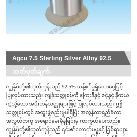
Agcu 7.5 Sterling Silver Alloy 92.5
သတ်မှတ်ချက်-
ကျွန်ုပ်တို့၏ထုတ်ကုန်သည် 92.5% သန့်စင်မှုရှိသောငွေဖြင့်
ပြုလုပ်ထားသည်။ ကျန်သတ္တုစပ်ကို ကြေးနီနှင့် ဇင့်နှင့် နီကယ်
ကဲ့သို့သော အဖိုးတန်သတ္တုများဖြင့် ပြုလုပ်ထားသည်။ ဤ
သတ္တုစပ်တွင် အထူးဖွဲ့စည်းမှုပါရှိပြီး အလွန်တာရှည်ခံကာ
အလွယ်တကူ အရောင်မှေးမှိန်ခြင်းမှ ကာကွယ်ပေးသည်။
ကျွန်ုပ်တို့၏ထုတ်ကုန်သည် ၎င်း၏တောက်ပမှုနှင့် ခြစ်ရာများ