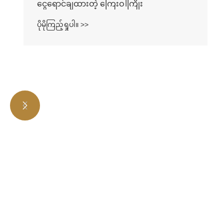


ငွေရောင်ချထားတဲ့ ကြေးဝါကြိုး
ပိုမိုကြည့်ရှုပါ။ >>