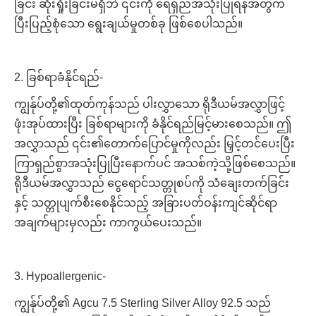
ခြင်း ဆုံးရှုံးခြင်းမရှိဘဲ ၎င်းကို ရေရှည်အသုံးပြုရန်အတွက်
ပြီးပြည့်စုံသော ရွေးချယ်မှုတစ်ခု ဖြစ်စေပါသည်။
2. ခြစ်ရာခံနိုင်ရည်-
ကျွန်ုပ်တို့၏ထုတ်ကုန်သည် ပါးလွှာသော ရိုဒီယမ်အလွှာဖြင့်
ဖုံးအုပ်ထားပြီး ခြစ်ရာများကို ခံနိုင်ရည်မြင့်မားစေသည်။ ဤ
အလွှာသည် ၎င်း၏တောက်ပြောင်မှုကိုလည်း မြှင့်တင်ပေးပြီး
ကြာရှည်စွာအသုံးပြုပြီးနောက်ပင် အသစ်ကဲ့သို့ဖြစ်စေသည်။
ရိုဒီယမ်အလွှာသည် ငွေရောင်သတ္တုစပ်ကို သံချေးတက်ခြင်း
နှင့် သတ္တုပျက်စီးစေနိုင်သည့် အခြားပတ်ဝန်းကျင်ဆိုင်ရာ
အချက်များမှလည်း ကာကွယ်ပေးသည်။
3. Hypoallergenic-
ကျွန်ုပ်တို့၏ Agcu 7.5 Sterling Silver Alloy 92.5 သည်