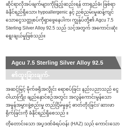
ဆိုင်ရာလိုအပ်ချက်များကိုဖြည့်ဆည်းရန် တာရှည်ခံ၊ ခြစ်ရာ
ခံနိုင်ရည်ရှိသော၊ hypoallergenic နှင့် ညစ်ညမ်းမှုဆန့်ကျင်
သောငွေသတ္တုစပ်ကိုရှာဖွေနေပါက၊ ကျွန်ုပ်တို့၏ Agcu 7.5
Sterling Silver Alloy 92.5 သည် သင့်အတွက် အကောင်းဆုံး
ရွေးချယ်မှုဖြစ်သည်။
Agcu 7.5 Sterling Silver Alloy 92.5
၏ထူးခြားချက်-
အဆင့်မြင့် မိုက်ခရိုအလွိုင်း ရောစပ်ခြင်း နည်းပညာသည် ငွေ
ဝါယာကြိုး ချည်နှောင်စဉ်အတွင်း အလွန်ကောင်းမွန်သော
အမှုန်အမွှားဖွဲ့စည်းမှု တည်ငြိမ်မှုနှင့် ဓာတ်တိုးခြင်း/ ဆားဖာ
ရိုက်ခြင်းကို ခံနိုင်ရည်ရှိစေသည် ။
တိုတောင်းသော အပူဒဏ်ခံရပ်ဝန်း (HAZ) သည် ကောင်းသော