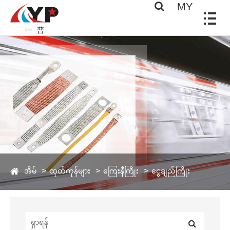
MY
အိမ်
ထုတ်ကုန်များ
ကြေးနီကြိုး
ငွေချည်ကြိုး