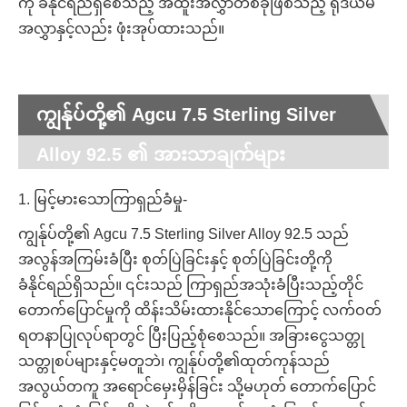
ကို ခံနိုင်ရည်ရှိစေသည့် အထူးအလွှာတစ်ခုဖြစ်သည့် ရိုဒီယမ်
အလွှာနှင့်လည်း ဖုံးအုပ်ထားသည်။
ကျွန်ုပ်တို့၏ Agcu 7.5 Sterling Silver
Alloy 92.5 ၏ အားသာချက်များ
1. မြင့်မားသောကြာရှည်ခံမှု-
ကျွန်ုပ်တို့၏ Agcu 7.5 Sterling Silver Alloy 92.5 သည်
အလွန်အကြမ်းခံပြီး စုတ်ပြဲခြင်းနှင့် စုတ်ပြဲခြင်းတို့ကို
ခံနိုင်ရည်ရှိသည်။ ၎င်းသည် ကြာရှည်အသုံးခံပြီးသည့်တိုင်
တောက်ပြောင်မှုကို ထိန်းသိမ်းထားနိုင်သောကြောင့် လက်ဝတ်
ရတနာပြုလုပ်ရာတွင် ပြီးပြည့်စုံစေသည်။ အခြားငွေသတ္တု
သတ္တုစပ်များနှင့်မတူဘဲ၊ ကျွန်ုပ်တို့၏ထုတ်ကုန်သည်
အလွယ်တကူ အရောင်မှေးမှိန်ခြင်း သို့မဟုတ် တောက်ပြောင်