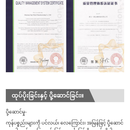
ထုပ်ပိုးခြင်းနှင့် ပို့ဆောင်ခြင်း။
ပို့ဆောင်မှု-
ကုန်ပစ္စည်းများကို ပင်လယ်၊ လေကြောင်း၊ အမြန်ဖြင့် ပို့ဆောင်