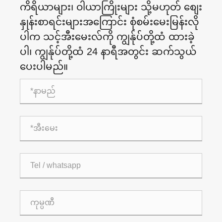
ကိရိယာများ၊ ဝါယာကြိုးများ သို့မဟုတ် စျေး
နှုန်းစာရင်းများအကြောင်း စုံစမ်းမေးမြန်းလို
ပါက သင့်အီးမေးလ်ကို ကျွန်ုပ်တို့ထံ ထားခဲ့
ပါ၊ ကျွန်ုပ်တို့ထံ 24 နာရီအတွင်း ဆက်သွယ်
ပေးပါမည်။