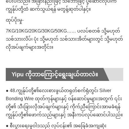
ပေးပါသည်။ အခြားနည်းဖြင့် သင်္ဘောဖြင့် ပို့ဆောင်လိုပါက
ကျွန်ုပ်တို့ထံ ဆက်သွယ်ရန် မတွန့်ဆုတ်ပါနှင့်။
ထုပ်ပိုးမှု-
7KG/10KG/20KG/30KG/50KG…… ပလပ်စတစ် သို့မဟုတ်
သစ်သားလိပ်၊ ပုံး သို့မဟုတ် သစ်သားအိတ်များတွင် သို့မဟုတ်
လိုအပ်ချက်များအတိုင်း။
Yipu ကိုဘာကြောင့်ရွေးချယ်တာလဲ။
● 48.ကျွန်ုပ်တို့၏လေးစားဖွယ်တရုတ်စက်ရုံတွင်၊ Silver
Bonding Wire ထုတ်ကုန်များနှင့် ဝန်ဆောင်မှုများအတွက် ၎င်း
တို့၏ သီးခြားလိုအပ်ချက်များနှင့် ကိုက်ညီကြောင်းအာမခံရန်
ကျွန်ုပ်တို့၏ဖောက်သည်များနှင့် အနီးကပ်လုပ်ဆောင်ပါသည်။
● စီးပွားရေးမူဝါဒသည် လုပ်ငန်း၏ အခြေခံအကျဆုံး