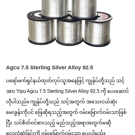
Agcu 7.5 Sterling Silver Alloy 92.5
ပရော်ဖက်ရှင်နယ်ထုတ်လုပ်သူအနေဖြင့် ကျွန်ုပ်တို့သည် သင့်
အား Yipu Agcu 7.5 Sterling Silver Alloy 92.5 ကို ပေးဆောင်
လိုပါသည်။ ကျွန်ုပ်တို့သည် သင့်အတွက် အသေးငယ်ဆုံး
မေးခွန်းကိုပင် ဖြေဆိုရသည့်အတွက် ဝမ်းမြောက်ဝမ်းသာဖြစ်
ပြီး သင်စိတ်ဝင်စားသည့် မည်သည့်အရာအတွက်မဆို
လေလံဆွဲခြင်းကို ဝမ်းမြောက်ဝမ်းသာ ပေးပါမည်။