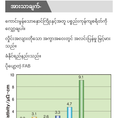
အားသာချက်-
ကောင်းမွန်သောနှောင်ကြိုးနှင့်အတူ ပစ္စည်းကုန်ကျစရိတ်ကို
လျှော့ချပါ။
လှိုင်းအလျားတိုသော အကွာအဝေးတွင် အလင်းပြန်မှု မြင့်မား
သည်။
ခံနိုင်ရည်နည်းသည်။
ပိုပျော့တဲ့ FAB