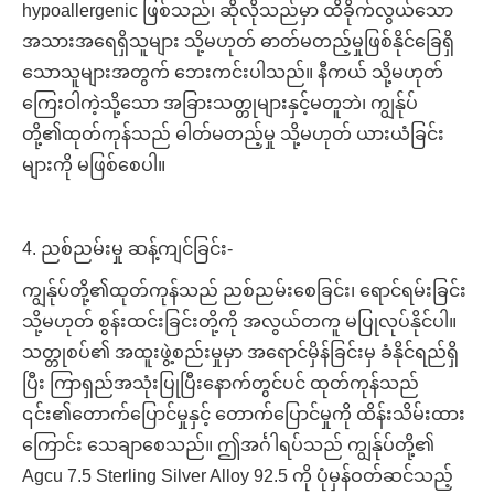
hypoallergenic ဖြစ်သည်၊ ဆိုလိုသည်မှာ ထိခိုက်လွယ်သော
အသားအရေရှိသူများ သို့မဟုတ် ဓာတ်မတည့်မှုဖြစ်နိုင်ခြေရှိ
သောသူများအတွက် ဘေးကင်းပါသည်။ နီကယ် သို့မဟုတ်
ကြေးဝါကဲ့သို့သော အခြားသတ္တုများနှင့်မတူဘဲ၊ ကျွန်ုပ်
တို့၏ထုတ်ကုန်သည် ဓါတ်မတည့်မှု သို့မဟုတ် ယားယံခြင်း
များကို မဖြစ်စေပါ။
4. ညစ်ညမ်းမှု ဆန့်ကျင်ခြင်း-
ကျွန်ုပ်တို့၏ထုတ်ကုန်သည် ညစ်ညမ်းစေခြင်း၊ ရောင်ရမ်းခြင်း
သို့မဟုတ် စွန်းထင်းခြင်းတို့ကို အလွယ်တကူ မပြုလုပ်နိုင်ပါ။
သတ္တုစပ်၏ အထူးဖွဲ့စည်းမှုမှာ အရောင်မှိန်ခြင်းမှ ခံနိုင်ရည်ရှိ
ပြီး ကြာရှည်အသုံးပြုပြီးနောက်တွင်ပင် ထုတ်ကုန်သည်
၎င်း၏တောက်ပြောင်မှုနှင့် တောက်ပြောင်မှုကို ထိန်းသိမ်းထား
ကြောင်း သေချာစေသည်။ ဤအင်္ဂါရပ်သည် ကျွန်ုပ်တို့၏
Agcu 7.5 Sterling Silver Alloy 92.5 ကို ပုံမှန်ဝတ်ဆင်သည့်