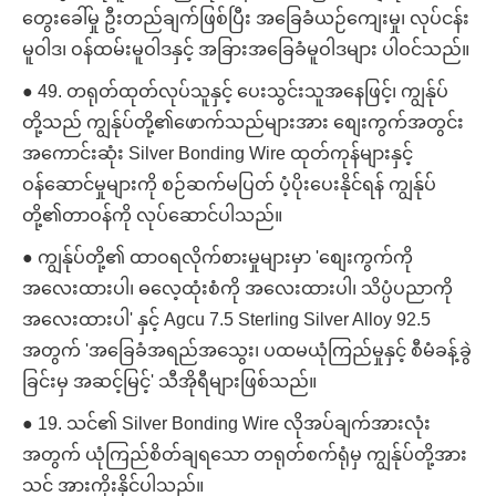
တွေးခေါ်မှု ဦးတည်ချက်ဖြစ်ပြီး အခြေခံယဉ်ကျေးမှု၊ လုပ်ငန်း
မူဝါဒ၊ ဝန်ထမ်းမူဝါဒနှင့် အခြားအခြေခံမူဝါဒများ ပါဝင်သည်။
● 49. တရုတ်ထုတ်လုပ်သူနှင့် ပေးသွင်းသူအနေဖြင့်၊ ကျွန်ုပ်
တို့သည် ကျွန်ုပ်တို့၏ဖောက်သည်များအား စျေးကွက်အတွင်း
အကောင်းဆုံး Silver Bonding Wire ထုတ်ကုန်များနှင့်
ဝန်ဆောင်မှုများကို စဉ်ဆက်မပြတ် ပံ့ပိုးပေးနိုင်ရန် ကျွန်ုပ်
တို့၏တာဝန်ကို လုပ်ဆောင်ပါသည်။
● ကျွန်ုပ်တို့၏ ထာဝရလိုက်စားမှုများမှာ 'စျေးကွက်ကို
အလေးထားပါ၊ ဓလေ့ထုံးစံကို အလေးထားပါ၊ သိပ္ပံပညာကို
အလေးထားပါ' နှင့် Agcu 7.5 Sterling Silver Alloy 92.5
အတွက် 'အခြေခံအရည်အသွေး၊ ပထမယုံကြည်မှုနှင့် စီမံခန့်ခွဲ
ခြင်းမှ အဆင့်မြင့်' သီအိုရီများဖြစ်သည်။
● 19. သင်၏ Silver Bonding Wire လိုအပ်ချက်အားလုံး
အတွက် ယုံကြည်စိတ်ချရသော တရုတ်စက်ရုံမှ ကျွန်ုပ်တို့အား
သင် အားကိုးနိုင်ပါသည်။